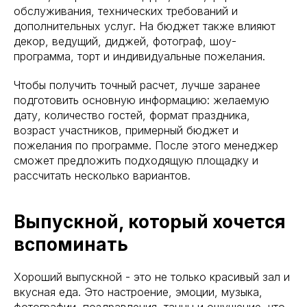
обслуживания, технических требований и
дополнительных услуг. На бюджет также влияют
декор, ведущий, диджей, фотограф, шоу-
программа, торт и индивидуальные пожелания.
Контакты
Чтобы получить точный расчет, лучше заранее
подготовить основную информацию: желаемую
pr@sohorooms.com
дату, количество гостей, формат праздника,
возраст участников, примерный бюджет и
Связаться с нами
пожелания по программе. После этого менеджер
сможет предложить подходящую площадку и
рассчитать несколько вариантов.
Выпускной, который хочется
вспоминать
+7
Хороший выпускной - это не только красивый зал и
вкусная еда. Это настроение, эмоции, музыка,
фотографии, поздравления, танцы и ощущение, что
Отправить