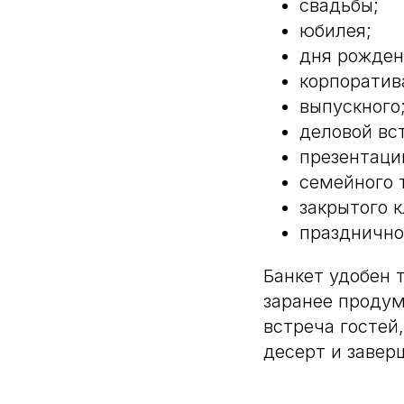
свадьбы;
юбилея;
дня рожден
корпоратив
выпускного
деловой вс
презентаци
семейного 
закрытого 
празднично
Банкет удобен 
заранее продум
встреча гостей
десерт и завер