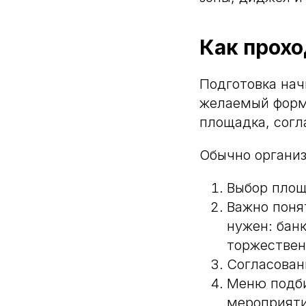
Как прохо
Подготовка начи
желаемый форм
площадка, согл
Обычно организ
Выбор пло
Важно поня
нужен: бан
торжествен
Согласова
Меню подби
мероприятия