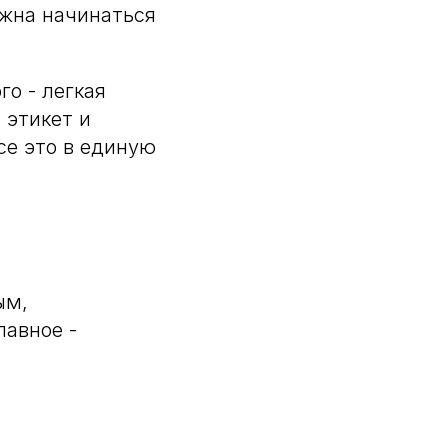
лжна начинаться
о - легкая
 этикет и
се это в единую
ым,
авное -