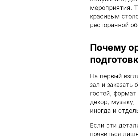
мероприятия. Т
красивым столо
ресторанной об
Почему ор
подготов
На первый взгл
зал и заказать
гостей, формат
декор, музыку,
иногда и отдел
Если эти детал
появиться лишн