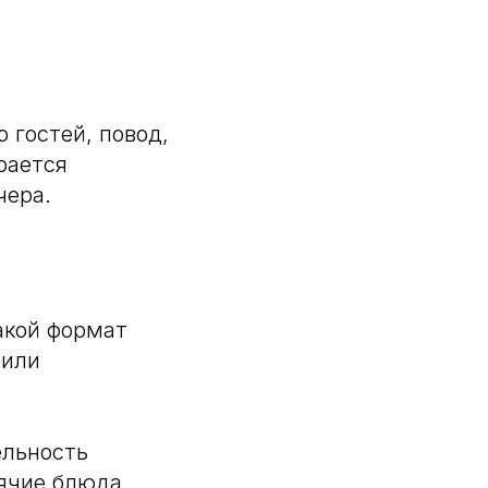
 гостей, повод,
рается
чера.
акой формат
 или
ельность
рячие блюда,