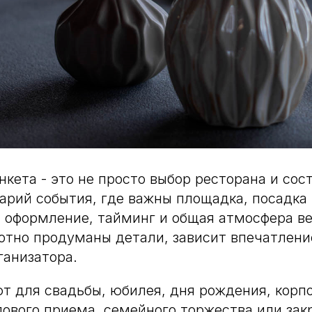
нкета - это не просто выбор ресторана и со
арий события, где важны площадка, посадка г
, оформление, тайминг и общая атмосфера ве
отно продуманы детали, зависит впечатлени
ганизатора.
т для свадьбы, юбилея, дня рождения, корп
лового приема, семейного торжества или зак