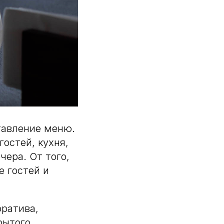
ставление меню.
остей, кухня,
чера. От того,
е гостей и
оратива,
рытого