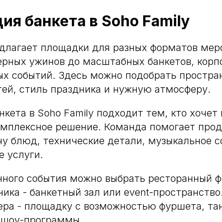
ия банкета в Soho Family
едлагает площадки для разных форматов мер
ерных ужинов до масштабных банкетов, корп
ых событий. Здесь можно подобрать простра
тей, стиль праздника и нужную атмосферу.
нкета в Soho Family подходит тем, кто хочет
комплексное решение. Команда помогает про
чу блюд, технические детали, музыкальное 
 услуги.
нного события можно выбрать ресторанный ф
ника - банкетный зал или event-пространство
ера - площадку с возможностью фуршета, та
 шоу-программы.