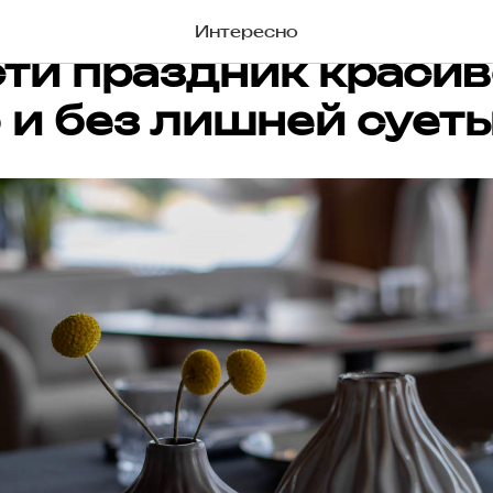
зация банкета: как
Интересно
ти праздник красив
 и без лишней сует