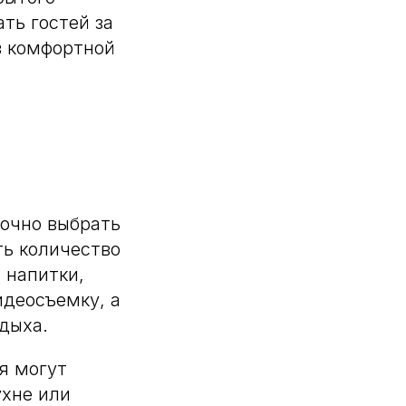
ть гостей за
в комфортной
точно выбрать
ть количество
 напитки,
идеосъемку, а
тдыха.
я могут
ухне или