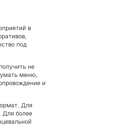
оприятий в
оративов,
нство под
 получить не
думать меню,
сопровождение и
ормат. Для
. Для более
нцевальной