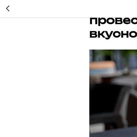
Органи
провес
вкусно