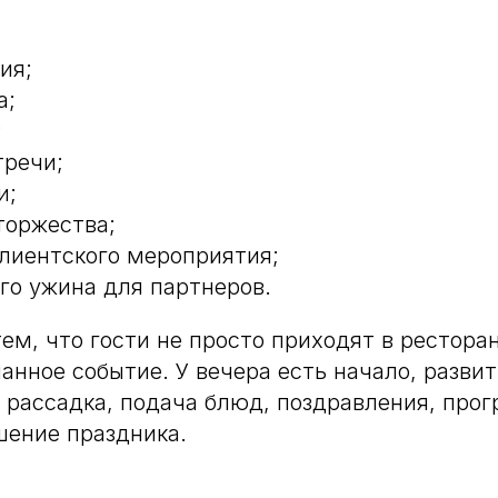
ия;
а;
;
тречи;
и;
торжества;
клиентского мероприятия;
го ужина для партнеров.
тем, что гости не просто приходят в рестора
анное событие. У вечера есть начало, развит
, рассадка, подача блюд, поздравления, про
шение праздника.