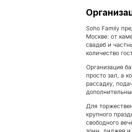
Организац
Soho Family пр
Москве: от кам
свадеб и частн
количество гос
Организация ба
просто зал, а 
рассадку, пода
дополнительные
Для торжестве
крупного празд
свободного веч
зоны, диджея и