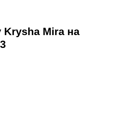
Krysha Mira на
23